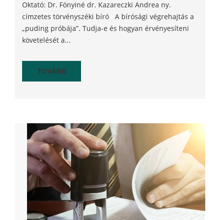
Oktató: Dr. Fónyiné dr. Kazareczki Andrea ny.
címzetes törvényszéki bíró A bírósági végrehajtás a
„puding próbája”. Tudja-e és hogyan érvényesíteni
követelését a...
TOVÁBB