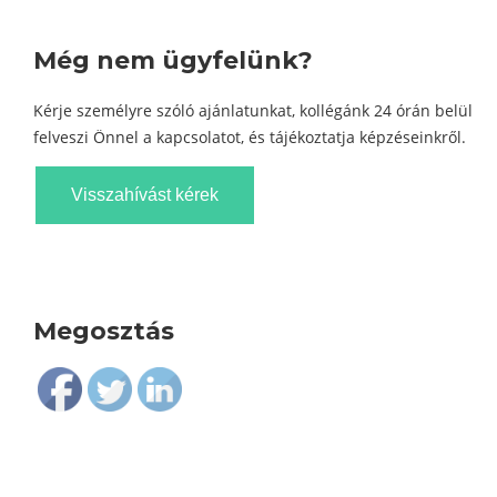
Még nem ügyfelünk?
Kérje személyre szóló ajánlatunkat, kollégánk 24 órán belül
felveszi Önnel a kapcsolatot, és tájékoztatja képzéseinkről.
Visszahívást kérek
Megosztás
Follow