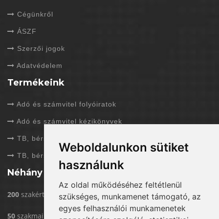
Cégünkről
ÁSZF
Szerzői jogok
Adatvédelem
Termékeink
Adó és számvitel folyóiratok
Adó és számvitel kézikönyvek
TB, bérszámfejtés folyóiratok
Weboldalunkon sütiket
TB, bérszámfejtés kézikönyvek
használunk
Néhány adat rólunk
Az oldal működéséhez feltétlenül
200
szakértővel dolgozunk
szükséges, munkamenet támogató, az
egyes felhasználói munkamenetek
50
szakmai rendezvény/év