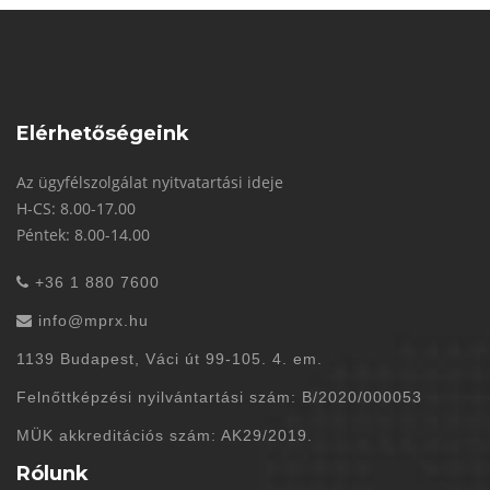
Elérhetőségeink
Az ügyfélszolgálat nyitvatartási ideje
H-CS: 8.00-17.00
Péntek: 8.00-14.00
+36 1 880 7600
info@mprx.hu
1139 Budapest, Váci út 99-105. 4. em.
Felnőttképzési nyilvántartási szám: B/2020/000053
MÜK akkreditációs szám: AK29/2019.
Rólunk