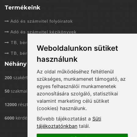
Termékeink
Adó és számvitel folyóiratok
Adó és számvitel kézikönyvek
TB, bérszámfejtés folyóiratok
Weboldalunkon sütiket
TB, bérszámfejtés kézikönyvek
használunk
Néhány adat rólunk
Az oldal működéséhez feltétlenül
200
szakértővel dolgozunk
szükséges, munkamenet támogató, az
egyes felhasználói munkamenetek
50
szakmai rendezvény/év
azonosítására szolgáló, statisztikai
valamint marketing célú sütiket
12000
résztvevő eddig rendezvényeinken
(cookies) használunk.
6000
kérdést válaszoltunk már meg
Bővebb tájékoztatást a
Süti
tájékoztatónkban
talál.