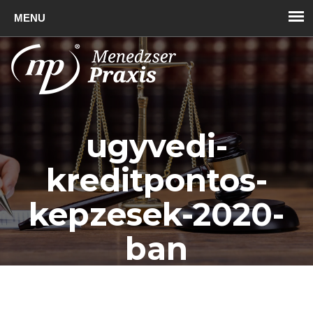
Toggl
naviga
ugyvedi-
kreditpontos-
kepzesek-2020-
ban