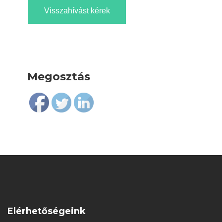
Visszahívást kérek
Megosztás
Follow
Elérhetőségeink