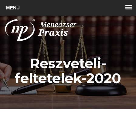
Toggl
naviga
Reszveteli-
feltetelek-2020