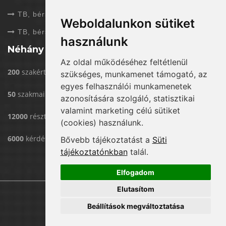
TB, bérszámfejtés folyóiratok
Weboldalunkon sütiket
TB, bérszámfejtés kézikönyvek
használunk
Néhány adat rólunk
Az oldal működéséhez feltétlenül
200
szakértővel dolgozunk
szükséges, munkamenet támogató, az
egyes felhasználói munkamenetek
50
szakmai rendezvény/év
azonosítására szolgáló, statisztikai
valamint marketing célú sütiket
12000
résztvevő eddig rendezvényeinken
(cookies) használunk.
6000
kérdést válaszoltunk már meg
Bővebb tájékoztatást a
Süti
tájékoztatónkban
talál.
Elfogadom
Elutasítom
Copyright © Menedzser Praxis Kft.
Beállítások megváltoztatása
Megosztás