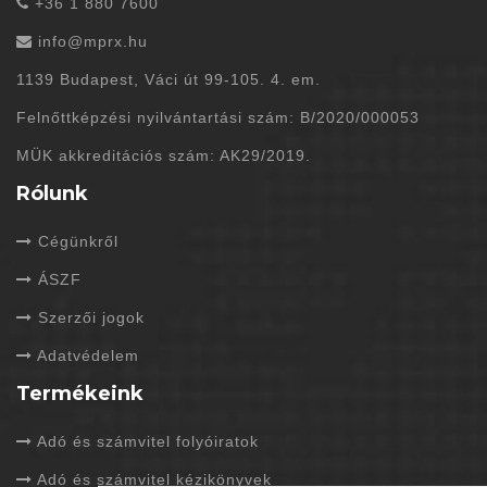
+36 1 880 7600
info@mprx.hu
1139 Budapest, Váci út 99-105. 4. em.
Felnőttképzési nyilvántartási szám: B/2020/000053
MÜK akkreditációs szám: AK29/2019.
Rólunk
Cégünkről
ÁSZF
Szerzői jogok
Adatvédelem
Termékeink
Adó és számvitel folyóiratok
Adó és számvitel kézikönyvek