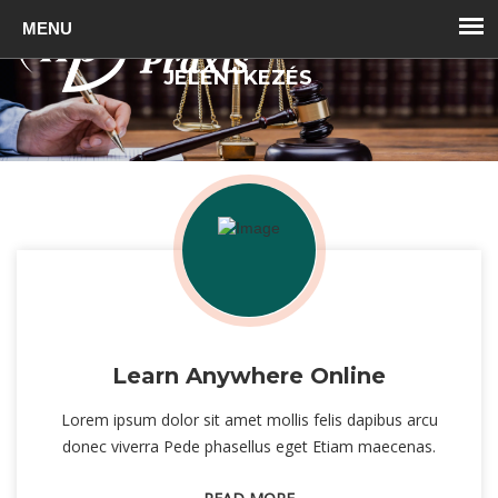
Toggl
naviga
JELENTKEZÉS
GET STARTED NOW
VIEW COURSES
Learn Anywhere Online
Lorem ipsum dolor sit amet mollis felis dapibus arcu
donec viverra Pede phasellus eget Etiam maecenas.