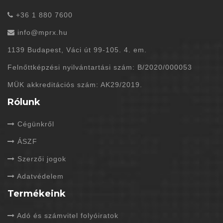
+36 1 880 7600
info@mprx.hu
1139 Budapest, Váci út 99-105. 4. em.
Felnőttképzési nyilvántartási szám: B/2020/000053
MÜK akkreditációs szám: AK29/2019.
Rólunk
Cégünkről
ÁSZF
Szerzői jogok
Adatvédelem
Termékeink
Adó és számvitel folyóiratok