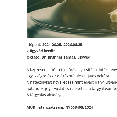
Időpont:
2024.06.25.-2026.06.25.
2 ügyvéd kredit
Oktató: Dr. Brunner Tamás, ügyvéd
A képzésen a büntetőeljárást gyorsító jogintézménye
egyezségre és az előkészítő ülés sajátos voltára.
A hatékonyság növekedése mint elvárt irány, ugyanc
határidők, jogorvoslatok, részvétele a tárgyaláson véd
A tárgyalás akadályai.
MÜK határozatszám: NY003403/2024