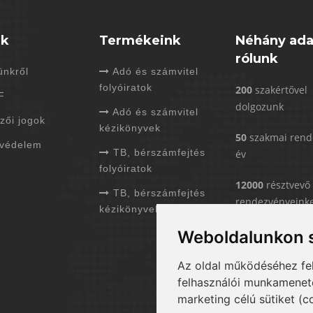
nk
Termékeink
Néhány ada
rólunk
nkről
Adó és számvitel
folyóiratok
200
szakértővel
F
dolgozunk
Adó és számvitel
zői jogok
kézikönyvek
50
szakmai rend
védelem
TB, bérszámfejtés
év
folyóiratok
12000
résztvevő
TB, bérszámfejtés
rendezvényeink
kézikönyvek
6000
kérdést
Weboldalunkon s
válaszoltunk má
Az oldal működéséhez fe
felhasználói munkamenetek
marketing célú sütiket (c