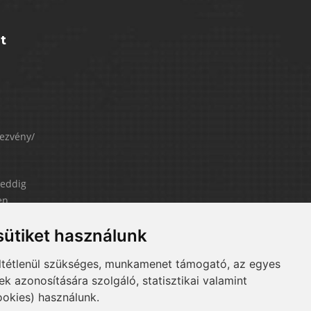
t
ezvény/
 eddig
en
ütiket használunk
r meg
ltétlenül szükséges, munkamenet támogató, az egyes
 azonosítására szolgáló, statisztikai valamint
ookies) használunk.