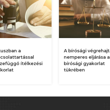
uszban a
A bírósági végrehaj
csolattartással
nemperes eljárása a
zefüggő ítélkezési
bírósági gyakorlat
korlat
tükrében