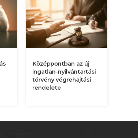
tás
Középpontban az új
A tár
ingatlan-nyilvántartási
speci
törvény végrehajtási
rendelete