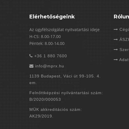
Elérhetőségeink
Rólu
Az ügyfélszolgálat nyitvatartási ideje
Cégü
H-CS: 8.00-17.00
ÁSZ
Péntek: 8.00-14.00
Szer
+36 1 880 7600
Adat
info@mprx.hu
1139 Budapest, Váci út 99-105. 4.
em.
Felnőttképzési nyilvántartási szám:
B/2020/000053
MÜK akkreditációs szám:
AK29/2019.