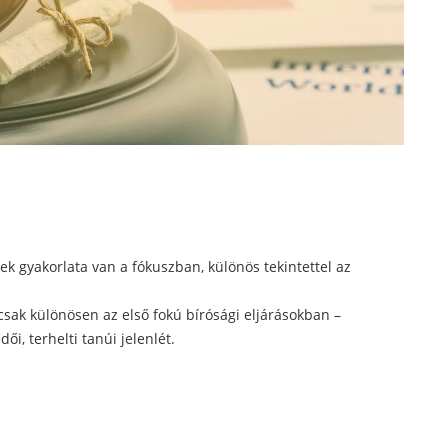
k gyakorlata van a fókuszban, különös tekintettel az
sak különösen az első fokú bírósági eljárásokban –
ői, terhelti tanúi jelenlét.