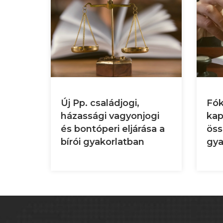
Fók
Új Pp. családjogi,
kap
házassági vagyonjogi
öss
és bontóperi eljárása a
gya
bírói gyakorlatban