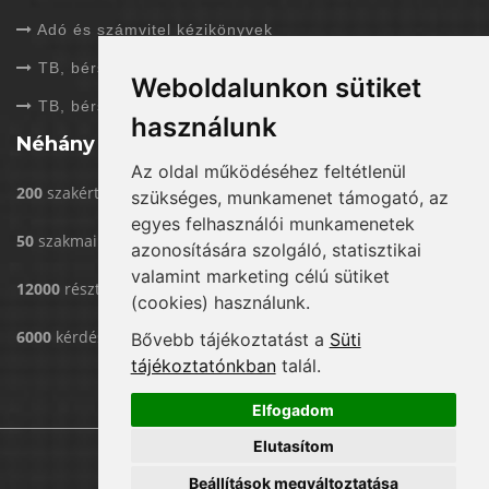
Adó és számvitel kézikönyvek
TB, bérszámfejtés folyóiratok
Weboldalunkon sütiket
TB, bérszámfejtés kézikönyvek
használunk
Néhány adat rólunk
Az oldal működéséhez feltétlenül
200
szakértővel dolgozunk
szükséges, munkamenet támogató, az
egyes felhasználói munkamenetek
50
szakmai rendezvény/év
azonosítására szolgáló, statisztikai
valamint marketing célú sütiket
12000
résztvevő eddig rendezvényeinken
(cookies) használunk.
6000
kérdést válaszoltunk már meg
Bővebb tájékoztatást a
Süti
tájékoztatónkban
talál.
Elfogadom
Elutasítom
Copyright © Menedzser Praxis Kft.
Beállítások megváltoztatása