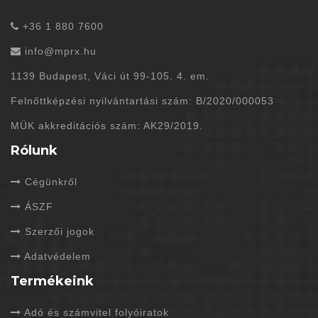
+36 1 880 7600
info@mprx.hu
1139 Budapest, Váci út 99-105. 4. em.
Felnőttképzési nyilvántartási szám: B/2020/000053
MÜK akkreditációs szám: AK29/2019.
Rólunk
Cégünkről
ÁSZF
Szerzői jogok
Adatvédelem
Termékeink
Adó és számvitel folyóiratok