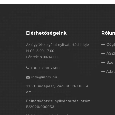
Elérhetőségeink
Rólu
Az ügyfélszolgálat nyitvatartási ideje
Cégü
H-CS: 8.00-17.00
ÁSZ
Péntek: 8.00-14.00
Szer
+36 1 880 7600
Adat
info@mprx.hu
1139 Budapest, Váci út 99-105. 4.
em.
Felnőttképzési nyilvántartási szám:
B/2020/000053