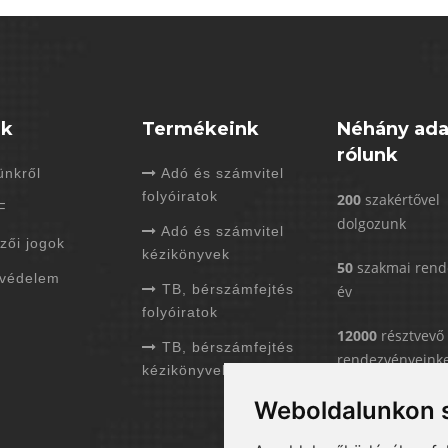
nk
Termékeink
Néhány ada
rólunk
nkről
Adó és számvitel
folyóiratok
200
szakértővel
F
dolgozunk
Adó és számvitel
zői jogok
kézikönyvek
50
szakmai rend
védelem
TB, bérszámfejtés
év
folyóiratok
12000
résztvevő
TB, bérszámfejtés
rendezvényeink
kézikönyvek
6000
kérdést
Weboldalunkon s
válaszoltunk má