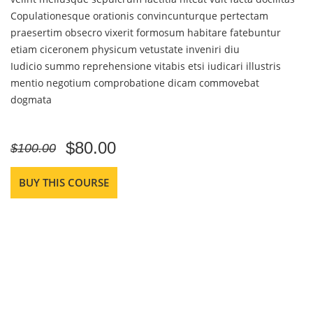
Copulationesque orationis convincunturque pertectam
praesertim obsecro vixerit formosum habitare fatebuntur
etiam ciceronem physicum vetustate inveniri diu
Iudicio summo reprehensione vitabis etsi iudicari illustris
mentio negotium comprobatione dicam commovebat
dogmata
$80.00
$100.00
BUY THIS COURSE