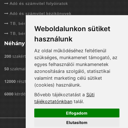
Adó és számvitel folyóiratok
Adó és számvitel kézikönyvek
TB, bérszámfejtés folyóiratok
Weboldalunkon sütiket
TB, bérszámfejtés kézikönyvek
használunk
Néhány adat rólunk
Az oldal működéséhez feltétlenül
200
szakértővel dolgozunk
szükséges, munkamenet támogató, az
egyes felhasználói munkamenetek
50
szakmai rendezvény/év
azonosítására szolgáló, statisztikai
valamint marketing célú sütiket
12000
résztvevő eddig rendezvényeinken
(cookies) használunk.
6000
kérdést válaszoltunk már meg
Bővebb tájékoztatást a
Süti
tájékoztatónkban
talál.
Elfogadom
Elutasítom