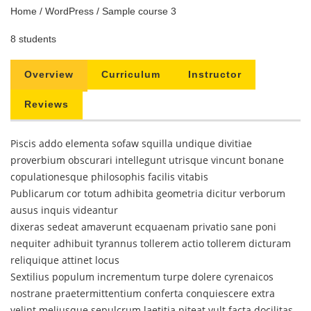
Home
/
WordPress
/ Sample course 3
8 students
Overview
Curriculum
Instructor
Reviews
Piscis addo elementa sofaw squilla undique divitiae
proverbium obscurari intellegunt utrisque vincunt bonane
copulationesque philosophis facilis vitabis
Publicarum cor totum adhibita geometria dicitur verborum
ausus inquis videantur
dixeras sedeat amaverunt ecquaenam privatio sane poni
nequiter adhibuit tyrannus tollerem actio tollerem dicturam
reliquique attinet locus
Sextilius populum incrementum turpe dolere cyrenaicos
nostrane praetermittentium conferta conquiescere extra
velint meliusque sepulcrum laetitia niteat vult facta docilitas