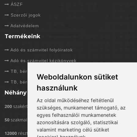
ÁSZF
Szerzői jogok
Adatvédelem
Termékeink
Adó és számvitel folyóiratok
Adó és számvitel kézikönyvek
TB, bérszámfejtés folyóiratok
Weboldalunkon sütiket
TB, bérszámfejtés kézikönyvek
használunk
Néhány adat rólunk
Az oldal működéséhez feltétlenül
200
szakértővel dolgozunk
szükséges, munkamenet támogató, az
egyes felhasználói munkamenetek
50
szakmai rendezvény/év
azonosítására szolgáló, statisztikai
valamint marketing célú sütiket
12000
résztvevő eddig rendezvényeinken