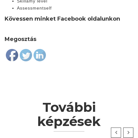
Skill
amy level
Assessment
self
Kövessen minket Facebook oldalunkon
Megosztás
Follow
További
képzések