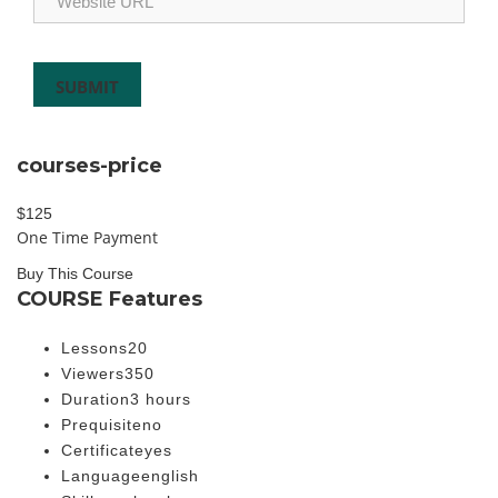
courses-price
$
125
One Time Payment
Buy This Course
COURSE Features
Lessons
20
Viewers
350
Duration
3 hours
Prequisite
no
Certificate
yes
Language
english