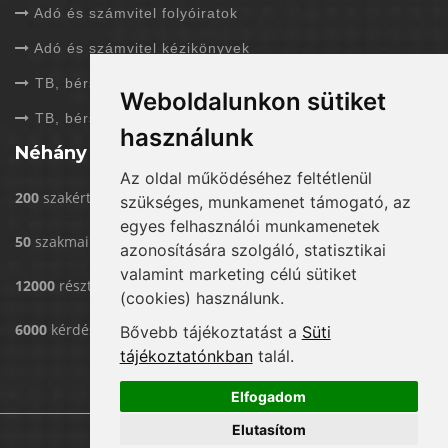
Adó és számvitel folyóiratok
Adó és számvitel kézikönyvek
TB, bérszámfejtés folyóiratok
Weboldalunkon sütiket
TB, bérszámfejtés kézikönyvek
használunk
Néhány adat rólunk
Az oldal működéséhez feltétlenül
200
szakértővel dolgozunk
szükséges, munkamenet támogató, az
egyes felhasználói munkamenetek
50
szakmai rendezvény/év
azonosítására szolgáló, statisztikai
valamint marketing célú sütiket
12000
résztvevő eddig rendezvényeinken
(cookies) használunk.
6000
kérdést válaszoltunk már meg
Bővebb tájékoztatást a
Süti
tájékoztatónkban
talál.
Elfogadom
Elutasítom