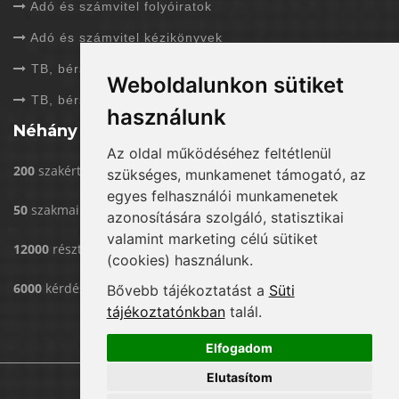
Adó és számvitel folyóiratok
Adó és számvitel kézikönyvek
TB, bérszámfejtés folyóiratok
Weboldalunkon sütiket
TB, bérszámfejtés kézikönyvek
használunk
Néhány adat rólunk
Az oldal működéséhez feltétlenül
200
szakértővel dolgozunk
szükséges, munkamenet támogató, az
egyes felhasználói munkamenetek
50
szakmai rendezvény/év
azonosítására szolgáló, statisztikai
valamint marketing célú sütiket
12000
résztvevő eddig rendezvényeinken
(cookies) használunk.
6000
kérdést válaszoltunk már meg
Bővebb tájékoztatást a
Süti
tájékoztatónkban
talál.
Elfogadom
Elutasítom
Copyright © Menedzser Praxis Kft.