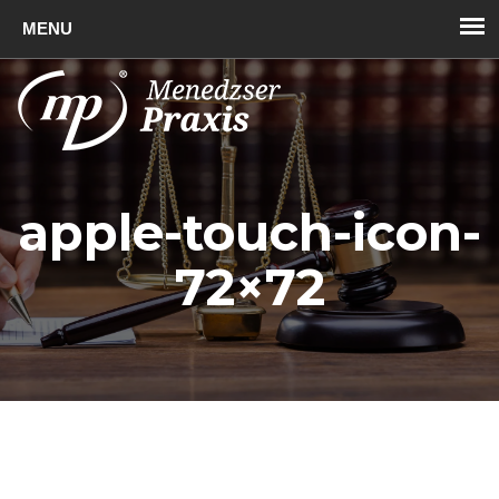
Toggl
naviga
apple-touch-icon-
72×72