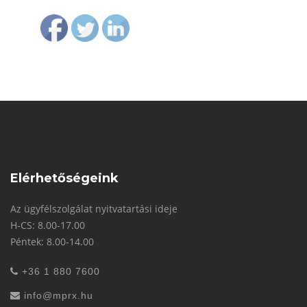
Elérhetőségeink
Az ügyfélszolgálat nyitvatartási ideje
H-CS: 8.00-17.00
Péntek: 8.00-14.00
+36 1 880 7600
info@mprx.hu