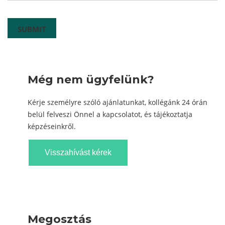
Még nem ügyfelünk?
Kérje személyre szóló ajánlatunkat, kollégánk 24 órán
belül felveszi Önnel a kapcsolatot, és tájékoztatja
képzéseinkről.
Visszahívást kérek
Megosztás
Follow