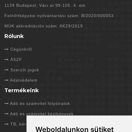
1139 Budapest, Váci út 99-105. 4. em.
Felnőttképzési nyilvántartási szám: B/2020/000053
MÜK akkreditációs szám: AK29/2019.
Rólunk
Cégünkről
ÁSZF
Szerzői jogok
Adatvédelem
Termékeink
Adó és számvitel folyóiratok
Adó és számvitel kézikönyvek
TB, bérszámfejtés folyóiratok
Weboldalunkon sütiket