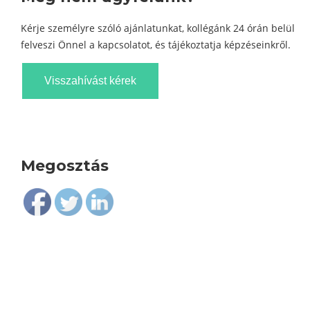
Kérje személyre szóló ajánlatunkat, kollégánk 24 órán belül
felveszi Önnel a kapcsolatot, és tájékoztatja képzéseinkről.
Visszahívást kérek
Megosztás
Follow