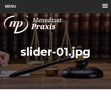
Toggl
naviga
slider-01.jpg