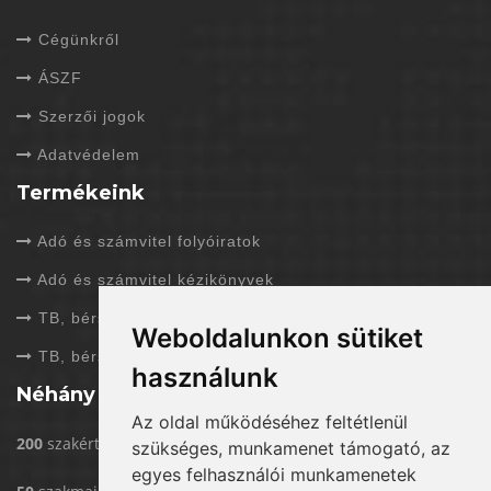
Cégünkről
ÁSZF
Szerzői jogok
Adatvédelem
Termékeink
Adó és számvitel folyóiratok
Adó és számvitel kézikönyvek
TB, bérszámfejtés folyóiratok
Weboldalunkon sütiket
TB, bérszámfejtés kézikönyvek
használunk
Néhány adat rólunk
Az oldal működéséhez feltétlenül
200
szakértővel dolgozunk
szükséges, munkamenet támogató, az
egyes felhasználói munkamenetek