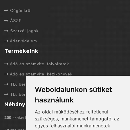
Cégünkről
ÁSZF
Szerzői jogok
Adatvédelem
Termékeink
Adó és számvitel folyóiratok
Adó és számvitel kézikönyvek
TB, bérszámfejtés folyóiratok
Weboldalunkon sütiket
TB, bérszámfejtés kézikönyvek
használunk
Néhány adat rólunk
Az oldal működéséhez feltétlenül
200
szakértővel dolgozunk
szükséges, munkamenet támogató, az
egyes felhasználói munkamenetek