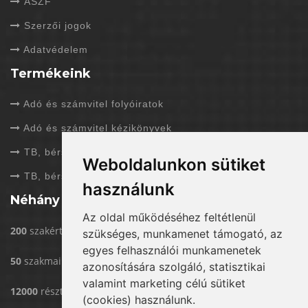
ÁSZF
Szerzői jogok
Adatvédelem
Termékeink
Adó és számvitel folyóiratok
Adó és számvitel kézikönyvek
TB, bérszámfejtés folyóiratok
Weboldalunkon sütiket
TB, bérszámfejtés kézikönyvek
használunk
Néhány adat rólunk
Az oldal működéséhez feltétlenül
200
szakértővel dolgozunk
szükséges, munkamenet támogató, az
egyes felhasználói munkamenetek
50
szakmai rendezvény/év
azonosítására szolgáló, statisztikai
valamint marketing célú sütiket
12000
résztvevő eddig rendezvényeinken
(cookies) használunk.