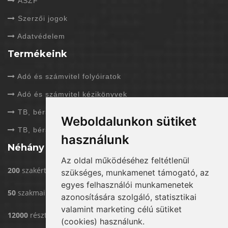
ÁSZF
Szerzői jogok
Adatvédelem
Termékeink
Adó és számvitel folyóiratok
Adó és számvitel kézikönyvek
TB, bérszámfejtés folyóiratok
Weboldalunkon sütiket
TB, bérszámfejtés kézikönyvek
használunk
Néhány adat rólunk
Az oldal működéséhez feltétlenül
200
szakértővel dolgozunk
szükséges, munkamenet támogató, az
egyes felhasználói munkamenetek
50
szakmai rendezvény/év
azonosítására szolgáló, statisztikai
valamint marketing célú sütiket
12000
résztvevő eddig rendezvényeinken
(cookies) használunk.