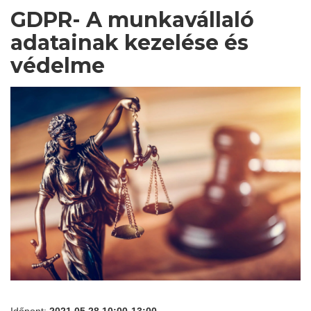
GDPR- A munkavállaló
adatainak kezelése és
védelme
Időpont:
2021.05.28 10:00-13:00