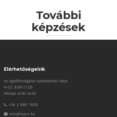
További
képzések
Elérhetőségeink
Az ügyfélszolgálat nyitvatartási ideje
H-CS: 8.00-17.00
Péntek: 8.00-14.00
+36 1 880 7600
info@mprx.hu