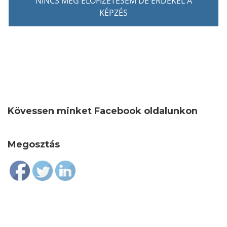
NINCS MÉG ELŐFIZETÉSEM DE ÉRDEKEL A
KÉPZÉS
Kövessen minket Facebook oldalunkon
Megosztás
Follow