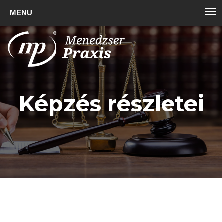
Toggl
naviga
Képzés részletei