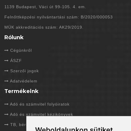
1139 Budapest, Váci út 99-105. 4. em.
Felnőttképzési nyilvántartási szám: B/2020/000053
MÜK akkreditációs szám: AK29/2019.
Rólunk
Cégünkről
ÁSZF
Szerzői jogok
Adatvédelem
Termékeink
Adó és számvitel folyóiratok
Adó és számvitel kézikönyvek
TB, bérszámfejtés folyóiratok
Weboldalunkon sütiket