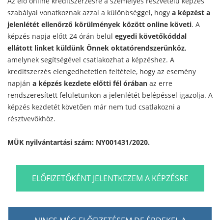
Az élő online kreditszerzésre a személyes részvételű képzés
szabályai vonatkoznak azzal a különbséggel, hogy
a képzést a
jelenlétét ellenőrző körülmények között online követi
. A
képzés napja előtt 24 órán belül
egyedi követőkóddal
ellátott linket küldünk Önnek oktatórendszerünköz
,
amelynek segítségével csatlakozhat a képzéshez. A
kreditszerzés elengedhetetlen feltétele, hogy az esemény
napján
a képzés kezdete előtti fél órában
az erre
rendszeresített felületünkön a jelenlétét belépéssel igazolja. A
képzés kezdetét követően már nem tud csatlakozni a
résztvevőkhöz.
MÜK nyilvántartási szám: NY001431/2020.
ELŐFIZETŐKÉNT JELENTKEZEM A KÉPZÉSRE