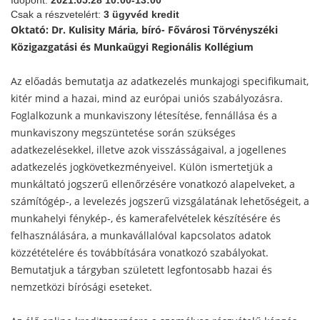
Csak a részvetelért:
3 ügyvéd kredit
Oktató: Dr. Kulisity Mária, bíró- Fővárosi Törvényszéki
Közigazgatási és Munkaügyi Regionális Kollégium
Az előadás bemutatja az adatkezelés munkajogi specifikumait,
kitér mind a hazai, mind az európai uniós szabályozásra.
Foglalkozunk a munkaviszony létesítése, fennállása és a
munkaviszony megszüntetése során szükséges
adatkezelésekkel, illetve azok visszásságaival, a jogellenes
adatkezelés jogkövetkezményeivel. Külön ismertetjük a
munkáltató jogszerű ellenőrzésére vonatkozó alapelveket, a
számítógép-, a levelezés jogszerű vizsgálatának lehetőségeit, a
munkahelyi fénykép-, és kamerafelvételek készítésére és
felhasználására, a munkavállalóval kapcsolatos adatok
közzétételére és továbbítására vonatkozó szabályokat.
Bemutatjuk a tárgyban született legfontosabb hazai és
nemzetközi bírósági eseteket.