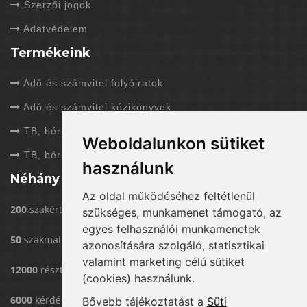
Szerzői jogok
Adatvédelem
Termékeink
Adó és számvitel folyóiratok
Adó és számvitel kézikönyvek
TB, bérszámfejtés folyóiratok
Weboldalunkon sütiket
TB, bérszámfejtés kézikönyvek
használunk
Néhány adat rólunk
Az oldal működéséhez feltétlenül
200
szakértővel dolgozunk
szükséges, munkamenet támogató, az
egyes felhasználói munkamenetek
50
szakmai rendezvény/év
azonosítására szolgáló, statisztikai
valamint marketing célú sütiket
12000
résztvevő eddig rendezvényeinken
(cookies) használunk.
6000
kérdést válaszoltunk már meg
Bővebb tájékoztatást a
Süti